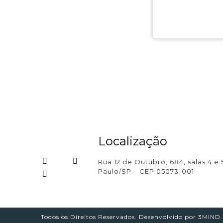
Localização
Rua 12 de Outubro, 684, salas 4 e 
Paulo/SP – CEP 05073-001
Todos os Direitos Reservados. Desenvolvido por 3
MIND
.